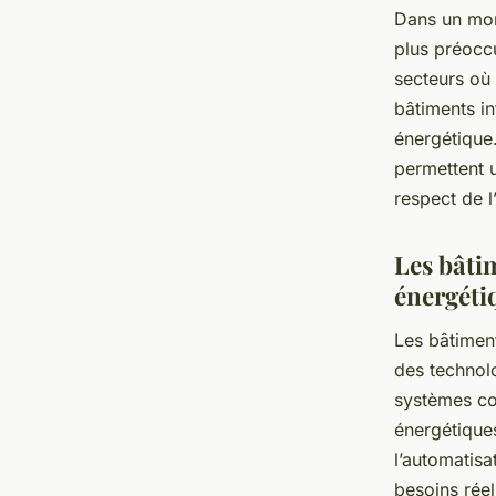
Dans un mon
plus préocc
secteurs où c
bâtiments in
énergétique
permettent u
respect de 
Les bâtim
énergéti
Les bâtiment
des technolo
systèmes con
énergétique
l’automatisa
besoins réel