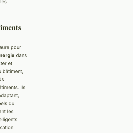
les
timents
jeure pour
énergie
dans
ter et
u bâtiment,
ds
timents. Ils
adaptant,
éels du
ant les
elligents
isation