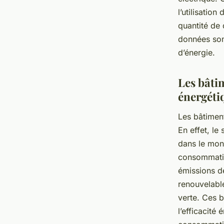
l’utilisatio
quantité de
données son
d’énergie.
Les bâtim
énergéti
Les bâtiment
En effet, le
dans le mond
consommation
émissions de
renouvelable
verte. Ces 
l’efficacité