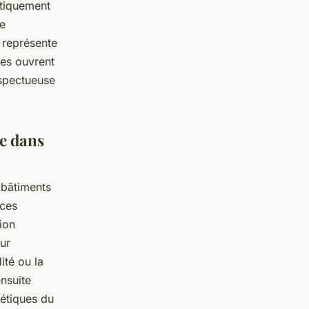
gétiquement
ue
s représente
es ouvrent
espectueuse
ue dans
 bâtiments
ces
ion
ur
ité ou la
nsuite
gétiques du