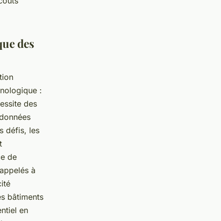
coûts
ique des
tion
hnologique :
essite des
 données
 défis, les
t
ce de
 appelés à
ité
es bâtiments
ntiel en