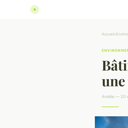
Accueil
›
Envir
ENVIRONNE
Bâti
une 
Amélie — 20 