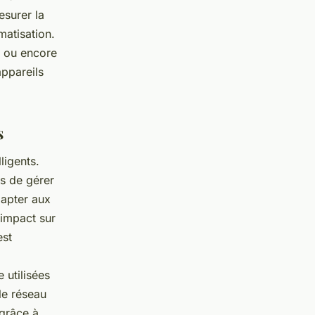
esurer la
matisation.
, ou encore
appareils
s
ligents.
s de gérer
dapter aux
 impact sur
est
 utilisées
le réseau
 grâce à