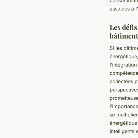
consommation
associés à l
Les défis
bâtiments
Si les bâtim
énergétique,
l’intégratio
compétences
collectées p
perspectives
prometteuse
l’importance
se multiplie
énergétique 
intelligents