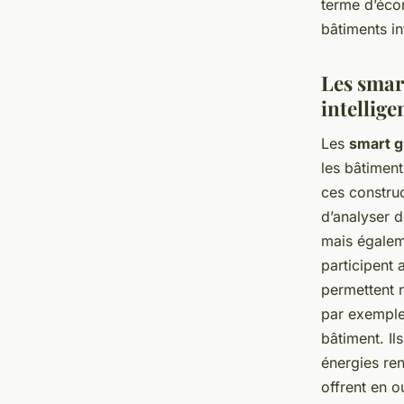
terme d’éco
bâtiments in
Les smar
intellige
Les
smart g
les bâtiments
ces construc
d’analyser 
mais égalem
participent 
permettent 
par exemple,
bâtiment. Il
énergies ren
offrent en o