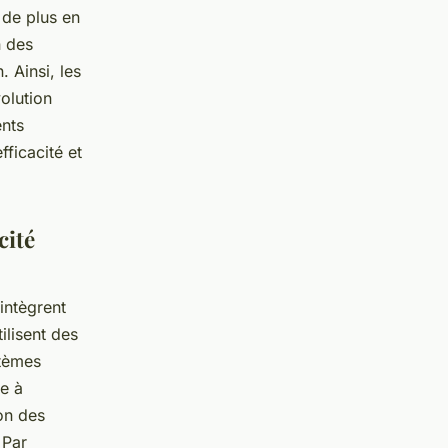
 de plus en
n des
. Ainsi, les
volution
ents
ficacité et
cité
 intègrent
ilisent des
stèmes
e à
on des
 Par