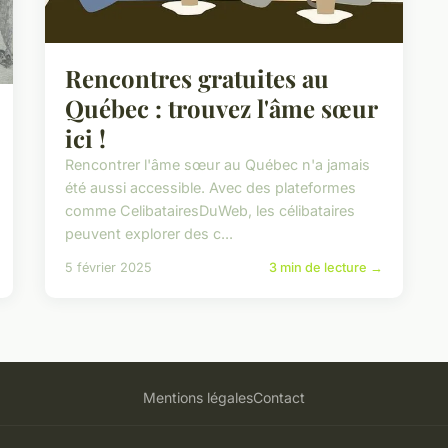
Rencontres gratuites au
Québec : trouvez l'âme sœur
ici !
Rencontrer l'âme sœur au Québec n'a jamais
été aussi accessible. Avec des plateformes
comme CelibatairesDuWeb, les célibataires
peuvent explorer des c...
5 février 2025
3 min de lecture →
Mentions légales
Contact