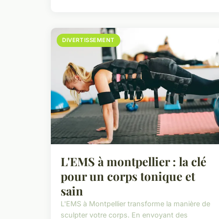
DIVERTISSEMENT
L'EMS à montpellier : la clé
pour un corps tonique et
sain
L'EMS à Montpellier transforme la manière de
sculpter votre corps. En envoyant des