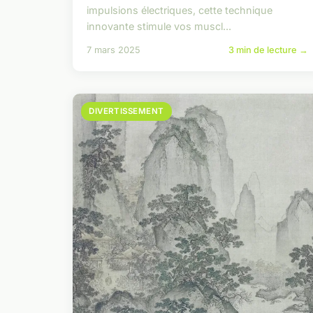
impulsions électriques, cette technique
innovante stimule vos muscl...
7 mars 2025
3 min de lecture →
DIVERTISSEMENT