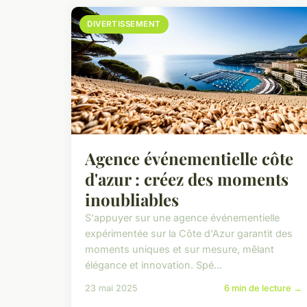
DIVERTISSEMENT
Agence événementielle côte
d'azur : créez des moments
inoubliables
S'appuyer sur une agence événementielle
expérimentée sur la Côte d'Azur garantit des
moments uniques et sur mesure, mêlant
élégance et innovation. Spé...
23 mai 2025
6 min de lecture →