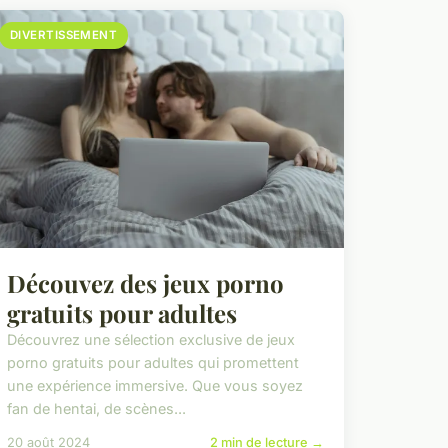
DIVERTISSEMENT
Découvez des jeux porno
gratuits pour adultes
Découvrez une sélection exclusive de jeux
porno gratuits pour adultes qui promettent
une expérience immersive. Que vous soyez
fan de hentai, de scènes...
20 août 2024
2 min de lecture →